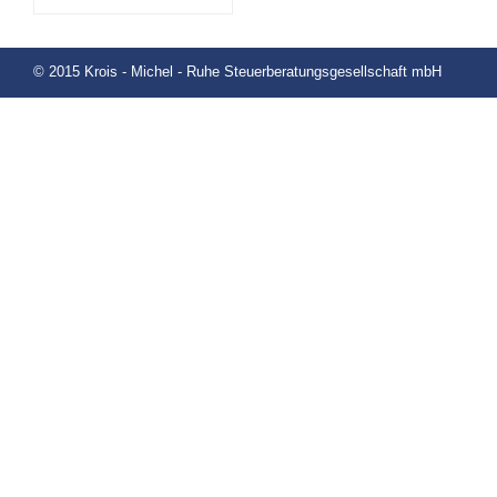
© 2015 Krois - Michel - Ruhe Steuerberatungsgesellschaft mbH