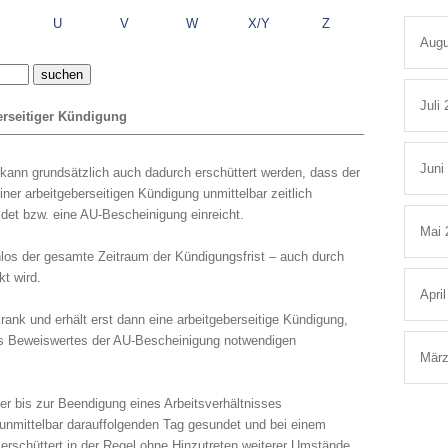
U
V
W
X/Y
Z
Augu
Juli
erseitiger Kündigung
Juni
kann grundsätzlich auch dadurch erschüttert werden, dass der
iner arbeitgeberseitigen Kündigung unmittelbar zeitlich
det bzw. eine AU-Bescheinigung einreicht.
Mai 
los der gesamte Zeitraum der Kündigungsfrist – auch durch
t wird.
Apri
ank und erhält erst dann eine arbeitgeberseitige Kündigung,
des Beweiswertes der AU-Bescheinigung notwendigen
März
er bis zur Beendigung eines Arbeitsverhältnisses
 unmittelbar darauffolgenden Tag gesundet und bei einem
 erschüttert in der Regel ohne Hinzutreten weiterer Umstände