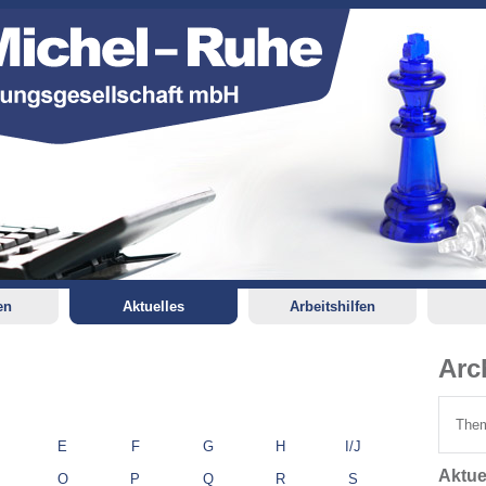
en
Aktuelles
Arbeitshilfen
Arc
Them
E
F
G
H
I/J
Aktue
O
P
Q
R
S