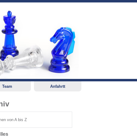
Team
Anfahrtt
hiv
en von A bis Z
lles