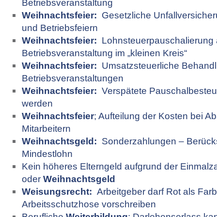
Betriebsveranstaltung
Weihnachtsfeier:
Gesetzliche Unfallversicher
und Betriebsfeiern
Weihnachtsfeier:
Lohnsteuerpauschalierung 
Betriebsveranstaltung im „kleinen Kreis“
Weihnachtsfeier:
Umsatzsteuerliche Behandl
Betriebsveranstaltungen
Weihnachtsfeier:
Verspätete Pauschalbesteu
werden
Weihnachtsfeier
; Aufteilung der Kosten bei 
Mitarbeitern
Weihnachtsgeld:
Sonderzahlungen – Berücks
Mindestlohn
Kein höheres Elterngeld aufgrund der Einmalz
oder
Weihnachtsgeld
Weisungsrecht:
Arbeitgeber darf Rot als Farb
Arbeitsschutzhose vorschreiben
Berufliche
Weiterbildung
: Darlehenserlass ka