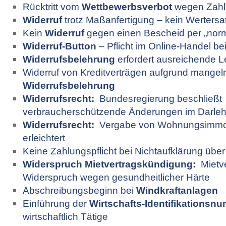
Rücktritt vom
Wettbewerbsverbot
wegen Zahl
Widerruf
trotz Maßanfertigung – kein Wertersatz
Kein
Widerruf
gegen einen Bescheid per „norm
Widerruf-Button
– Pflicht im Online-Handel be
Widerrufsbelehrung
erfordert ausreichende L
Widerruf von Kreditverträgen aufgrund mangel
Widerrufsbelehrung
Widerrufsrecht:
Bundesregierung beschließt
verbraucherschützende Änderungen im Darleh
Widerrufsrecht:
Vergabe von Wohnungsimmobi
erleichtert
Keine Zahlungspflicht bei Nichtaufklärung übe
Widerspruch Mietvertragskündigung:
Mietve
Widerspruch wegen gesundheitlicher Härte
Abschreibungsbeginn bei
Windkraftanlagen
Einführung der
Wirtschafts-Identifikationsn
wirtschaftlich Tätige