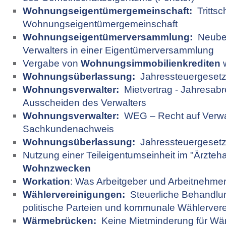
Wohnungseigentümergemeinschaft:
Trittsch
Wohnungseigentümergemeinschaft
Wohnungseigentümerversammlung:
Neubes
Verwalters in einer Eigentümerversammlung
Vergabe von
Wohnungsimmobilienkrediten
w
Wohnungsüberlassung:
Jahressteuergesetz
Wohnungsverwalter:
Mietvertrag - Jahresab
Ausscheiden des Verwalters
Wohnungsverwalter:
WEG – Recht auf Verwal
Sachkundenachweis
Wohnungsüberlassung:
Jahressteuergesetz 20
Nutzung einer Teileigentumseinheit im "Ärzteh
Wohnzwecken
Workation
: Was Arbeitgeber und Arbeitnehm
Wählervereinigungen:
Steuerliche Behandlu
politische Parteien und kommunale Wählerver
Wärmebrücken:
Keine Mietminderung für Wä