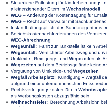
Steuerliche Entlastung für Kinderbetreuungsko
alleinerziehender Eltern im
Wechselmodell
WEG
– Änderung der Kostentragung für Erh
WEG
– Recht auf Verwalter mit Sachkundena
Instandhaltungspflicht des Sondereigentums e
Betriebskostennachforderungen des Vermieters
WEG-Abrechnung
Wegeunfall:
Fahrt zur Tankstelle ist kein Arbe
Wegeunfall:
Versicherter Arbeitsweg und unv
Umkleide-, Reinigungs- und
Wegezeit
en als Ar
Wegezeiten
auf dem Betriebsgelände keine Arb
Vergütung von Umkleide- und
Wegezeiten
Wegfall Arbeitsplatz:
Kündigung – Wegfall des
aufgrund einer unternehmerischen Entscheidu
Rechtsverfolgungskosten für ein
Wehrdiszipli
als Werbungskosten abzugsfähig sein
Weihnachtsfeier:
Berechnung Arbeitslohn bei