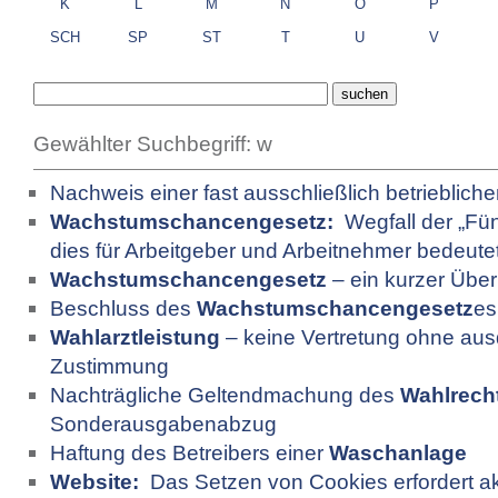
K
L
M
N
O
P
SCH
SP
ST
T
U
V
Gewählter Suchbegriff:
w
Nachweis einer fast ausschließlich betrieblic
Wachstumschancengesetz:
Wegfall der „Fün
dies für Arbeitgeber und Arbeitnehmer bedeute
Wachstumschancengesetz
– ein kurzer Über
Beschluss des
Wachstumschancengesetz
es
Wahlarztleistung
– keine Vertretung ohne aus
Zustimmung
Nachträgliche Geltendmachung des
Wahlrech
Sonderausgabenabzug
Haftung des Betreibers einer
Waschanlage
Website:
Das Setzen von Cookies erfordert akt