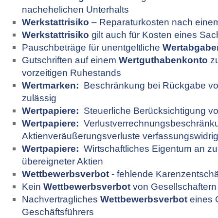
nachehelichen Unterhalts
Werkstattrisiko
– Reparaturkosten nach einem
Werkstattrisiko
gilt auch für Kosten eines Sa
Pauschbeträge für unentgeltliche
Wertabgabe
Gutschriften auf einem
Wertguthabenkonto
zu
vorzeitigen Ruhestands
Wertmarken:
Beschränkung bei Rückgabe von
zulässig
Wertpapiere:
Steuerliche Berücksichtigung vo
Wertpapiere:
Verlustverrechnungs­beschränku
Aktienveräußerungsverluste verfassungswidri
Wertpapiere:
Wirtschaftliches Eigentum an zur
übereigneter Aktien
Wettbewerbsverbot
- fehlende Karenzentsch
Kein
Wettbewerbsverbot
von Gesellschaftern
Nachvertragliches
Wettbewerbsverbot
eines
Geschäftsführers