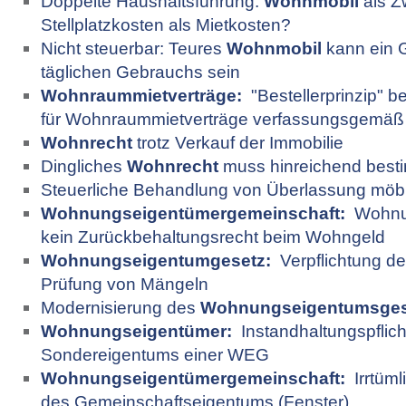
Doppelte Haushaltsführung:
Wohnmobil
als Z
Stellplatzkosten als Mietkosten?
Nicht steuerbar: Teures
Wohnmobil
kann ein 
täglichen Gebrauchs sein
Wohnraummietverträge:
"Bestellerprinzip" b
für Wohnraummietverträge verfassungsgemäß
Wohnrecht
trotz Verkauf der Immobilie
Dingliches
Wohnrecht
muss hinreichend besti
Steuerliche Behandlung von Überlassung möbl
Wohnungseigentümergemeinschaft:
Wohnun
kein Zurückbehaltungsrecht beim Wohngeld
Wohnungseigentumgesetz:
Verpflichtung de
Prüfung von Mängeln
Modernisierung des
Wohnungseigentumsge
Wohnungseigentümer:
Instandhaltungspflich
Sondereigentums einer WEG
Wohnungseigentümergemeinschaft:
Irrtüml
des Gemeinschaftseigentums (Fenster)