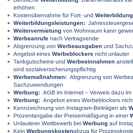
erhöhen
Kostenübernahme für Fort- und
Weiterbildung
Weiterbildungsleistungen:
Jahressteuergesetz
Weitervermietung
von Wohnraum kann gewerb
Werbeanrufe
nach Vertragsende
Abgrenzung von
Werbeausgaben
und Sachz
Angebot eines
Werbeblockers
nicht unlauter
Tankgutscheine und
Werbeeinnahmen
anstel
sind sozialversicherungspflichtig
Werbemaßnahmen:
Abgrenzung von Werbe
Sachzuwendungen
Werbung:
AGB im Internet – Verweis dazu im
Werbung:
Angebot eines Werbeblockers nicht
Kennzeichnung von Instagram-Beiträgen als
W
Prozentangabe der Preisermäßigung in einer
Unlauterer Wettbewerb bei
Werbung
auf Inst
Kein
Werbungskosten
abzug für Prozesskost