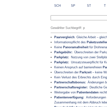
SCH
SP
ST
T
Gewählter Suchbegriff:
p
Paarvergleich
: Gleiche Arbeit – gleic
Informationspflicht des
Paketzustelle
Keine
Panoramafreiheit
für Drohnen
Parkgebühr:
Überschreiten der Parkz
Parkplatz:
Nutzung von zwei Stellplä
Parkplatz:
Umsatzsteuerpflicht für Ko
Keinen Anspruch auf barrierefreien
Pa
Überschreiten der
Parkzeit
– keine Wa
Kein Verlust des Erbrechts durch Ein
Partnerschaftsbonus:
Änderungen be
Partnerschaftsregister:
Deutliche Geb
Weitergabe von
Patientendaten
recht
Patientenverfügung:
Anforderungen a
Zusammenhang mit dem Abbruch leb