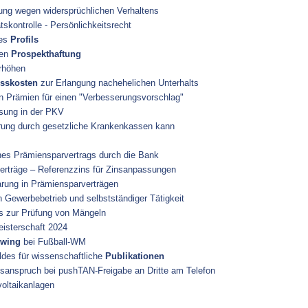
ung wegen widersprüchlichen Verhaltens
skontrolle - Persönlichkeitsrecht
nes
Profils
gen
Prospekthaftung
rhöhen
sskosten
zur Erlangung nachehelichen Unterhalts
 Prämien für einen "Verbesserungsvorschlag"
ung in der PKV
ng durch gesetzliche Krankenkassen kann
es Prämiensparvertrags durch die Bank
rträge – Referenzzins für Zinsanpassungen
rung in Prämiensparverträgen
ewerbebetrieb und selbstständiger Tätigkeit
s zur Prüfung von Mängeln
isterschaft 2024
ewing
bei Fußball-WM
ldes für wissenschaftliche
Publikationen
sanspruch bei pushTAN-Freigabe an Dritte am Telefon
oltaikanlagen
s