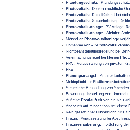
Pfändungsschutz:
Pfändungsschutz f
Photovoltaik:
Denkmalrechtliche Gen
Photovoltaik:
Kein Rücktritt bei sich
Photovoltaik:
Steuerbefreiung für kl
Photovoltaik-Anlage:
PV-Anlage: Re
Photovoltaik-Anlage:
Wichtige Änder
Mängel an
Photovoltaikanlage
verjäh
Entnahme von Alt-
Photovoltaikanlag
Nichtbeanstandungsregelung bei Betri
Vereinfachungsregel bei kleinen
Photo
PKV:
Vorauszahlung von privaten Kra
Pkw
Planungsmängel:
Architektenhaftung
Meldepflicht für
Plattformenbetreiber
Steuerliche Behandlung von Spenden
Bewertungsdarstellung von Unternehm
Auf eine
Postlaufzeit
von ein bis zwei
Anspruch auf Mindestlohn bei einem
Kein gesetzlicher Mindestlohn für Pfli
Praxis:
Voraussetzung für Abschreibu
Praxisveräußerung:
Fortführung der T