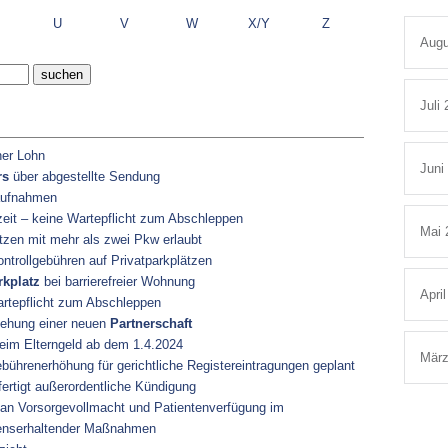
U
V
W
X/Y
Z
Augu
Juli
her Lohn
Juni
rs
über abgestellte Sendung
aufnahmen
eit – keine Wartepflicht zum Abschleppen
Mai 
tzen mit mehr als zwei Pkw erlaubt
ntrollgebühren auf Privatparkplätzen
rkplatz
bei barrierefreier Wohnung
Apri
rtepflicht zum Abschleppen
gehung einer neuen
Partnerschaft
im Elterngeld ab dem 1.4.2024
März
ührenerhöhung für gerichtliche Registereintragungen geplant
fertigt außerordentliche Kündigung
n Vorsorgevollmacht und Patientenverfügung im
enserhaltender Maßnahmen