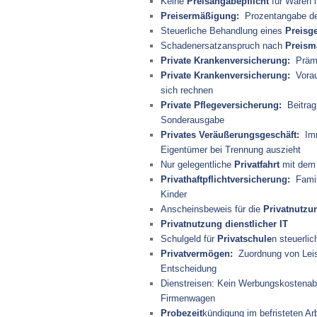
Keine
Preisangabepflicht
für Waren 
Preisermäßigung:
Prozentangabe der
Steuerliche Behandlung eines
Preisg
Schadenersatzanspruch nach
Preism
Private Krankenversicherung:
Prämi
Private Krankenversicherung:
Voraus
sich rechnen
Private Pflegeversicherung:
Beitrag 
Sonderausgabe
Privates Veräußerungsgeschäft:
Immo
Eigentümer bei Trennung auszieht
Nur gelegentliche
Privatfahrt
mit dem 
Privathaftpflichtversicherung:
Famili
Kinder
Anscheinsbeweis für die
Privatnutzu
Privatnutzung dienstlicher IT
Schulgeld für
Privatschule
n steuerlic
Privatvermögen:
Zuordnung von Leis
Entscheidung
Dienstreisen: Kein Werbungskostena
Firmenwagen
Probezeit
kündigung im befristeten Arb