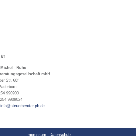
kt
 Michel - Ruhe
beratungsgesellschaft mbH
der Str. 68f
Paderborn
254 990900
5254 9909024
:
info@steuerberater-pb.de
Impressum
|
Datenschutz