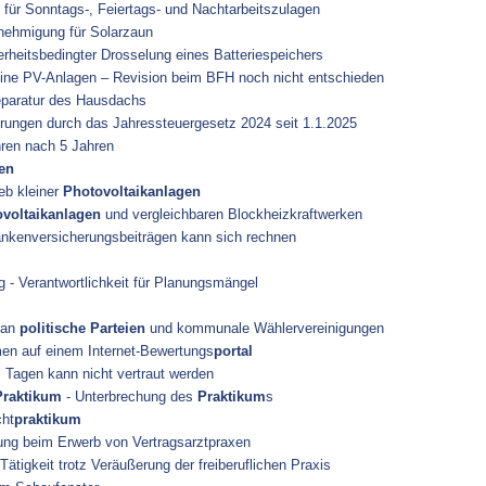
ür Sonntags-, Feiertags- und Nachtarbeitszulagen
ehmigung für Solarzaun
erheitsbedingter Drosselung eines Batteriespeichers
eine PV-Anlagen – Revision beim BFH noch nicht entschieden
paratur des Hausdachs
ungen durch das Jahressteuergesetz 2024 seit 1.1.2025
ren nach 5 Jahren
en
eb kleiner
Photovoltaikanlagen
voltaikanlagen
und vergleichbaren Blockheizkraftwerken
nkenversicherungsbeiträgen kann sich rechnen
 - Verantwortlichkeit für Planungsmängel
 an
politische Parteien
und kommunale Wählervereinigungen
en auf einem Internet-Bewertungs
portal
 Tagen kann nicht vertraut werden
Praktikum
- Unterbrechung des
Praktikum
s
cht
praktikum
ng beim Erwerb von Vertragsarztpraxen
ätigkeit trotz Veräußerung der freiberuflichen Praxis