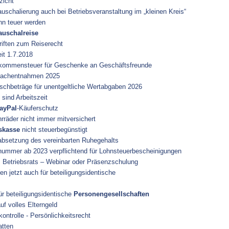
zicht
schalierung auch bei Betriebsveranstaltung im „kleinen Kreis“
n teuer werden
auschalreise
iften zum Reiserecht
it 1.7.2018
ommensteuer für Geschenke an Geschäftsfreunde
Sachentnahmen 2025
hbeträge für unentgeltliche Wertabgaben 2026
 sind Arbeitszeit
ayPal
-Käuferschutz
räder nicht immer mitversichert
skasse
nicht steuerbegünstigt
bsetzung des vereinbarten Ruhegehalts
snummer ab 2023 verpflichtend für Lohnsteuerbescheinigungen
Betriebsrats – Webinar oder Präsenzschulung
 jetzt auch für beteiligungsidentische
r beteiligungsidentische
Personengesellschaften
uf volles Elterngeld
ontrolle - Persönlichkeitsrecht
tten