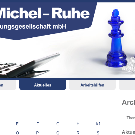
en
Aktuelles
Arbeitshilfen
Arc
Them
E
F
G
H
I/J
Aktue
O
P
Q
R
S