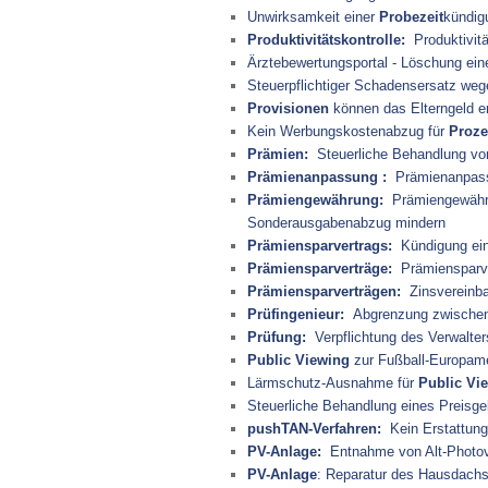
Unwirksamkeit einer
Probezeit
kündig
Produktivitätskontrolle:
Produktivität
Ärztebewertungsportal - Löschung ei
Steuerpflichtiger Schadensersatz we
Provisionen
können das Elterngeld e
Kein Werbungskostenabzug für
Proze
Prämien:
Steuerliche Behandlung von
Prämienanpassung :
Prämienanpass
Prämiengewährung:
Prämiengewähru
Sonderausgabenabzug mindern
Prämiensparvertrags:
Kündigung ein
Prämiensparverträge:
Prämiensparve
Prämiensparverträgen:
Zinsvereinba
Prüfingenieur:
Abgrenzung zwischen G
Prüfung:
Verpflichtung des Verwalter
Public Viewing
zur Fußball-Europame
Lärmschutz-Ausnahme für
Public Vi
Steuerliche Behandlung eines Preisge
pushTAN-Verfahren:
Kein Erstattung
PV-Anlage:
Entnahme von Alt-Photov
PV-Anlage
: Reparatur des Hausdach