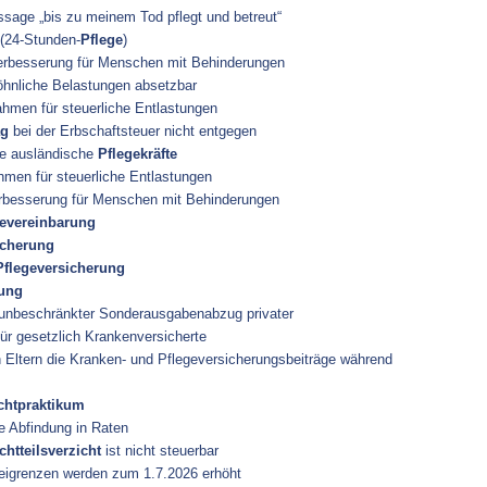
age „bis zu meinem Tod pflegt und betreut“
 (24-Stunden-
Pflege
)
erbesserung für Menschen mit Behinderungen
hnliche Belastungen absetzbar
men für steuerliche Entlastungen
ag
bei der Erbschaftsteuer nicht entgegen
te ausländische
Pflegekräfte
en für steuerliche Entlastungen
rbesserung für Menschen mit Behinderungen
gevereinbarung
icherung
Pflegeversicherung
rung
nbeschränkter Sonderausgabenabzug privater
ür gesetzlich Krankenversicherte
ltern die Kranken- und Pflegeversicherungsbeiträge während
ichtpraktikum
 Abfindung in Raten
ichtteilsverzicht
ist nicht steuerbar
igrenzen werden zum 1.7.2026 erhöht