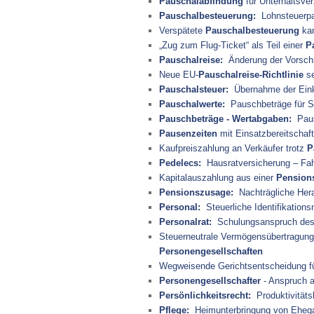
Pauschalabfindung
für Unterhaltsver
Pauschalbesteuerung:
Lohnsteuerpau
Verspätete
Pauschalbesteuerung
kan
„Zug zum Flug-Ticket“ als Teil einer
P
Pauschalreise:
Änderung der Vorschr
Neue EU-
Pauschalreise-Richtlinie
se
Pauschalsteuer:
Übernahme der Eink
Pauschalwerte:
Pauschbeträge für 
Pauschbeträge - Wertabgaben:
Pausc
Pausenzeiten
mit Einsatzbereitschaft
Kaufpreiszahlung an Verkäufer trotz
P
Pedelecs:
Hausratversicherung – Fahr
Kapitalauszahlung aus einer
Pension
Pensionszusage:
Nachträgliche Hera
Personal:
Steuerliche Identifikation
Personalrat:
Schulungsanspruch des 
Steuerneutrale Vermögensübertragungen
Personengesellschaften
Wegweisende Gerichtsentscheidung fü
Personengesellschafter
- Anspruch a
Persönlichkeitsrecht:
Produktivitätsk
Pflege:
Heimunterbringung von Ehega