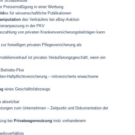
im Schaufenster
 Preisermäßigung in einer Werbung
eld
es für wissenschaftliche Publikationen
anipulation
des Verkäufers bei eBay-Auktion
enanpassung in der PKV
zahlung von privaten Krankenversicherungsbeiträgen kann
zur freiwilligen privaten Pflegeversicherung als
bilienverkauf ist privates Veräußerungsgeschäft, wenn ein
Betriebs-Pkw
en-Haftpflichtversicherung – mitversicherte erwachsene
ng
eines Geschäftsfahrzeugs
h absetzbar
tungen zum Unternehmen – Zeitpunkt und Dokumentation der
bzug bei
Privatwagennutzung
trotz vorhandenem
eitsverhältnis