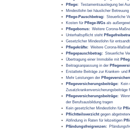
Pflege:
Testamentsauslegung bei Auss
Mindestlohn bei häuslicher Betreuung
Pflege-Pauschbetrag:
Steuerliche V
Kosten für
Pflege-WGs
als außergewö
Pflegebonus:
Weitere Corona-Maßnah
Unterhaltspflicht steht
Pflegefreibetr
Gesetzlicher Mindestlohn für entsand
Pflegekräfte:
Weitere Corona-Maßnahm
Pflegepauschbetrag:
Steuerliche Ve
Übertragung einer Immobilie mit
Pfle
Beitragsanpassung in der
Pflegevers
Erstattete Beiträge zur Kranken- und
Mehr Leistungen der
Pflegeversiche
Pflegeversicherungsbeiträge:
Kein u
Zusatzkrankenversicherungsbeiträge f
Pflegeversicherungsbeiträge:
Wenn E
der Berufsausbildung tragen
Kein gesetzlicher Mindestlohn für
Pfl
Pflichtteilsverzicht
gegen abgetretene
Abfindung in Raten für lebzeitigen
Pfl
Pfändungsfreigrenzen:
Pfändungsfre