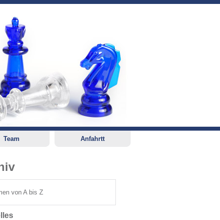
Team
Anfahrtt
hiv
en von A bis Z
lles