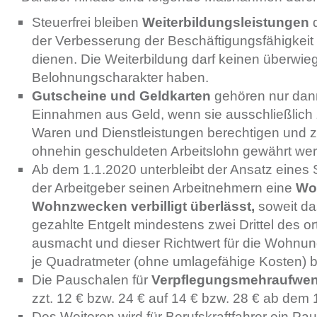
Steuerfrei bleiben
Weiterbildungsleistungen
d
der Verbesserung der Beschäftigungsfähigkeit
dienen. Die Weiterbildung darf keinen überwi
Belohnungscharakter haben.
Gutscheine und Geldkarten
gehören nur dann
Einnahmen aus Geld, wenn sie ausschließlic
Waren und Dienstleistungen berechtigen und z
ohnehin geschuldeten Arbeitslohn gewährt we
Ab dem 1.1.2020 unterbleibt der Ansatz eine
der Arbeitgeber seinen Arbeitnehmern eine
Wo
Wohnzwecken verbilligt überlässt,
soweit da
gezahlte Entgelt mindestens zwei Drittel des o
ausmacht und dieser Richtwert für die Wohnung
je Quadratmeter (ohne umlagefähige Kosten) b
Die Pauschalen für
Verpflegungsmehraufwe
zzt. 12 € bzw. 24 € auf 14 € bzw. 28 € ab dem
Des Weiteren wird für Berufskraftfahrer ein P