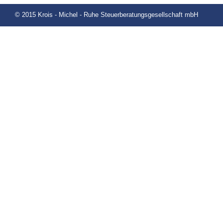
© 2015 Krois - Michel - Ruhe Steuerberatungsgesellschaft mbH