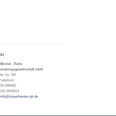
kt
 Michel - Ruhe
beratungsgesellschaft mbH
der Str. 68f
Paderborn
254 990900
5254 9909024
:
info@steuerberater-pb.de