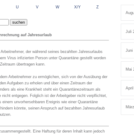
U
V
W
X/Y
Z
Augu
Juli
nrechnung auf Jahresurlaub
Juni
n Arbeitnehmer, der während seines bezahlten Jahresurlaubs
nem Virus infizierten Person unter Quarantäne gestellt worden
 Zeitraum übertragen kann.
Mai 
 dem Arbeitnehmer zu ermöglichen, sich von der Ausübung der
den Aufgaben zu erholen und über einen Zeitraum der
Apri
nders als eine Krankheit steht ein Quarantänezeitraum als
nicht entgegen. Folglich ist der Arbeitgeber nicht verpflichtet,
us einem unvorhersehbaren Ereignis wie einer Quarantäne
März
hindern könnte, seinen Anspruch auf bezahlten Jahresurlaub
nutzen.
usammengestellt. Eine Haftung für deren Inhalt kann jedoch