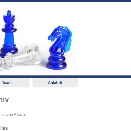
Team
Anfahrtt
hiv
en von A bis Z
lles