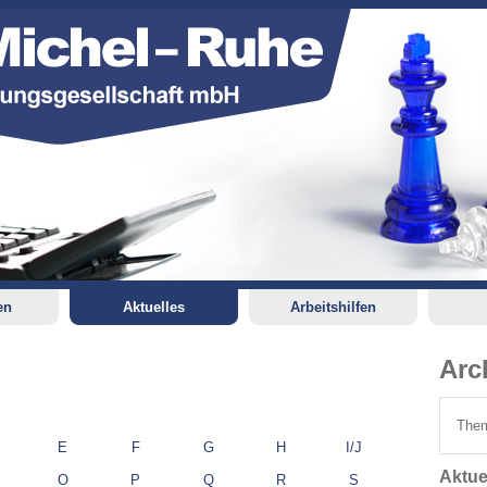
en
Aktuelles
Arbeitshilfen
Arc
Them
E
F
G
H
I/J
Aktue
O
P
Q
R
S