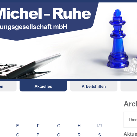
en
Aktuelles
Arbeitshilfen
Arc
Them
E
F
G
H
I/J
Aktue
O
P
Q
R
S