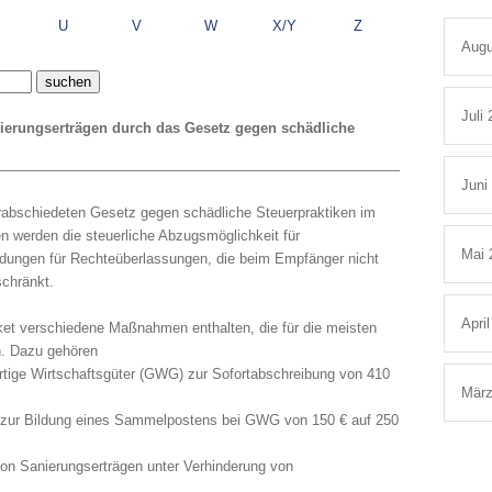
U
V
W
X/Y
Z
Augu
Juli
erungserträgen durch das Gesetz gegen schädliche
Juni
abschiedeten Gesetz gegen schädliche Steuerpraktiken im
werden die steuerliche Abzugsmöglichkeit für
Mai 
ungen für Rechteüberlassungen, die beim Empfänger nicht
schränkt.
Apri
et verschiedene Maßnahmen enthalten, die für die meisten
en. Dazu gehören
rtige Wirtschaftsgüter (GWG) zur Sofortabschreibung von 410
März
 zur Bildung eines Sammelpostens bei GWG von 150 € auf 250
von Sanierungserträgen unter Verhinderung von